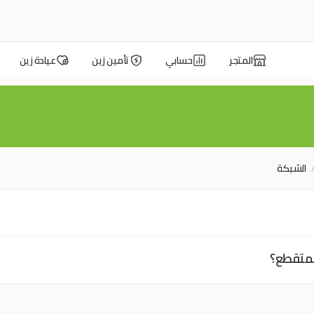
المتجر
حسابي
تأمين زين
عيادة زين
الشبكة
لمتقطع؟