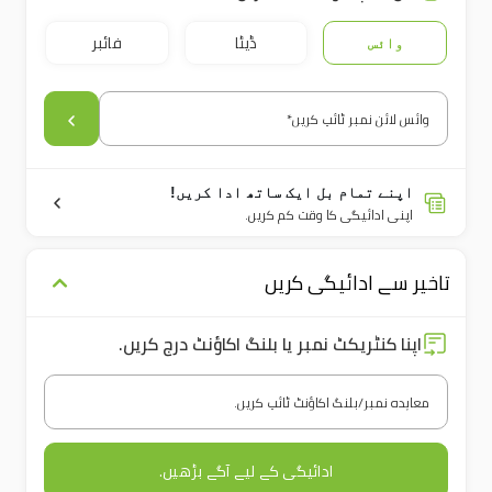
ڈیٹا
فائبر
وائس
وائس لائن نمبر ٹائپ کریں*
اپنے تمام بل ایک ساتھ ادا کریں!
اپنی ادائیگی کا وقت کم کریں۔
تاخیر سے ادائیگی کریں
اپنا کنٹریکٹ نمبر یا بلنگ اکاؤنٹ درج کریں۔
معاہدہ نمبر/بلنگ اکاؤنٹ ٹائپ کریں۔
ادائیگی کے لیے آگے بڑھیں۔