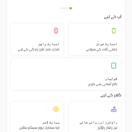
آپ کے لیے
اسمارٹ فونز
اسمارٹ واچز
حتمی آلات کے سودے
صحت مند طرز زندگی کے لیے
گولیاں
کام آسانی سے کریں
گھر کے لیے
راؤٹرز اور وائی فائی
سمارٹ گھر
تیز رفتار راؤٹرز
اپنا سمارٹ ہوم سسٹم بنائیں