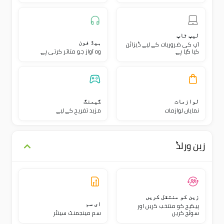
لیپ ٹاپ
آپ کی ضروریات کے لیے ڈیزائن
ہیڈ فون
کیا گیا ہے۔
وہ آواز جو متاثر کرتی ہے۔
لوازمات
گیمنگ
نمایاں لوازمات
مزید تفریح ​​کے لیے
زین ورلڈ
زین کو منتقل کریں
پیکیج کو منتخب کریں اور
ای سم
سوئچ کریں
سم مینجمنٹ سینٹر