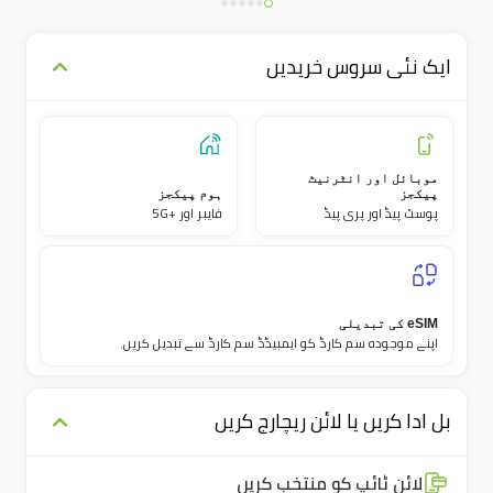
ایک نئی سروس خریدیں
موبائل اور انٹرنیٹ
پیکجز
ہوم پیکجز
پوسٹ پیڈ اور پری پیڈ
فايبر اور +5G
eSIM کی تبدیلی
اپنے موجودہ سم کارڈ کو ایمبیڈڈ سم کارڈ سے تبدیل کریں۔
بل ادا کریں یا لائن ریچارج کریں
لائن ٹائپ کو منتخب کریں