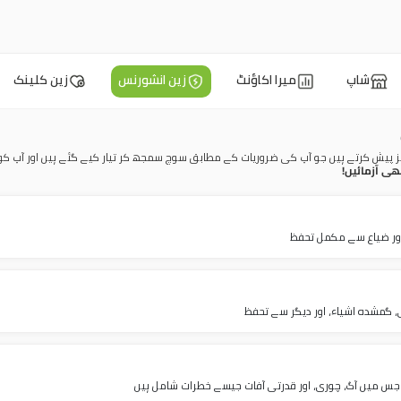
شاپ
میرا اکاؤنٹ
زین انشورنس
زین کلینک
انز پیش کرتے ہیں جو آپ کی ضروریات کے مطابق سوچ سمجھ کر تیار کیے گئے ہیں اور آپ ک
ھی آزمائیں!
ور ضیاع سے مکمل تحفظ
 گمشدہ اشیاء، اور دیگر سے تحفظ
 جس میں آگ، چوری، اور قدرتی آفات جیسے خطرات شامل ہیں