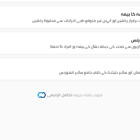
ہ کا بیمہ
برقرار رکھیں اور انہیں غیر متوقع طبی اخراجات سے محفوظ رکھیں۔
رنس
یوں سے صحت کی دیکھ بھال کے پیشہ ور افراد کا تحفظ
ان، اور سائبر بلیئنگ کے خلاف جامع سائبر انشورنس
تقویت یافتہ بذریعہ
تکافل الراجھی