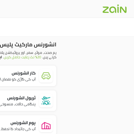
انشورنس مارکیٹ پلیس
ہم صحت، موٹر، سفر، اور پروٹیکشن پل
کرتے ہیں۔
20٪ تک رعایت حاصل کریں
۔
اب
کار انشورنس
آپ کی گاڑی کو نقصان ا
ٹریول انشورنس
ہنگامی حالات، منسوخی،
ہوم انشورنس
آپ کی جائیداد کا تحفظ،