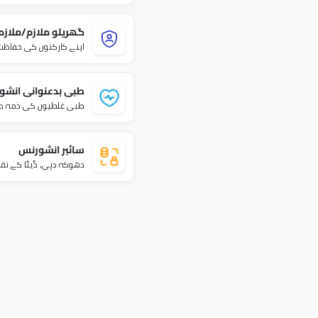
گھریلو ملازم/ملازم
اپنے کارکنوں کی حفاظت 
طبی بدعنوانی انشو
طبی غلطیوں کی ذمہ دار
سائبر انشورنس
دھوکہ دہی، ڈیٹا کے نقص