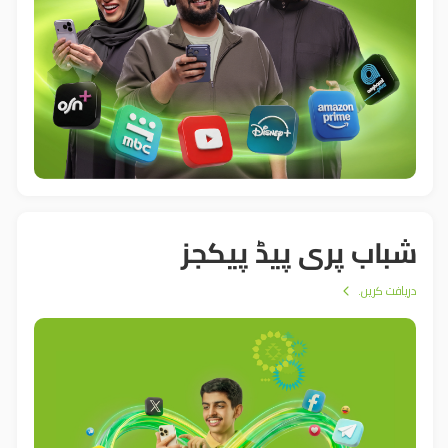
شباب پری پیڈ پیکجز
دریافت کریں۔